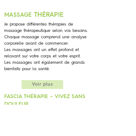
THÉRAPIE
MASSAGE
Je propose différentes thérapies de
massage thérapeutique selon vos besoins.
Chaque massage comprend une analyse
corporelle avant de commencer.
Les massages ont un effet profond et
relaxant sur votre corps et votre esprit.
Les massages ont également de grands
bienfaits pour la santé.
Voir plus
FASCIA THÉRAPIE – VIVEZ SANS
DOULEUR
Le fascia est une fine enveloppe de tissu
conjonctif à base de collagène qui
entoure et maintient en place chaque
organe, vaisseau sanguin, os, fibre